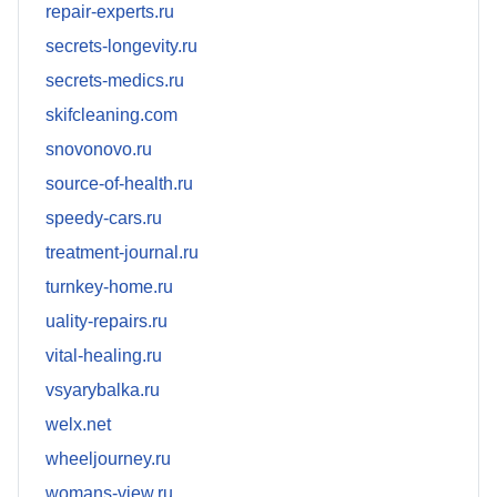
repair-experts.ru
secrets-longevity.ru
secrets-medics.ru
skifcleaning.com
snovonovo.ru
source-of-health.ru
speedy-cars.ru
treatment-journal.ru
turnkey-home.ru
uality-repairs.ru
vital-healing.ru
vsyarybalka.ru
welx.net
wheeljourney.ru
womans-view.ru