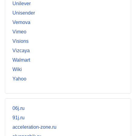
Unilever
Unisender
Vernova
Vimeo
Visions
Vizcaya
Walmart
Wiki
Yahoo
06j.ru
91j.ru
acceleration-zone.ru